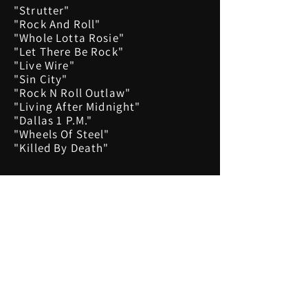
"Strutter"
"Rock And Roll"
"Whole Lotta Rosie"
"Let There Be Rock"
"Live Wire"
"Sin City"
"Rock N Roll Outlaw"
"Living After Midnight"
"Dallas 1 P.M."
"Wheels Of Steel"
"Killed By Death"
© 2026
Rock Industry Networks
Trotz sor
gfältiger inhaltlicher Kontrolle
übernehmen wir keine Haftung für die
Inhalte externer Links. Für den Inhalt der
verlinkten Seiten sind ausschließlich deren
Betreiber vera
ntw
ortl
ich
.
A
uf inhaltliche
Fehler auf dieser Website kann mithilfe
des
Kontaktformulars
hingewiesen werden.
Letzte Aktualisieru
ng: 01.08
.2026
Diese Website wird verwaltet von
Tim