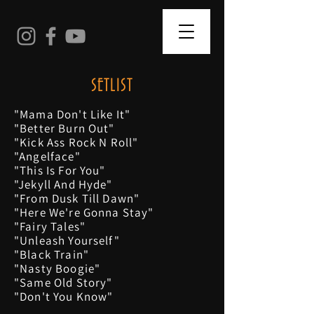
SETLIST
"Mama Don't Like It"
"Better Burn Out"
"Kick Ass Rock N Roll"
"Angelface"
"This Is For You"
"Jekyll And Hyde"
"From Dusk Till Dawn"
"Here We're Gonna Stay"
"Fairy Tales"
"Unleash Yourself"
"Black Train"
"Nasty Boogie"
"Same Old Story"
"Don't You Know"