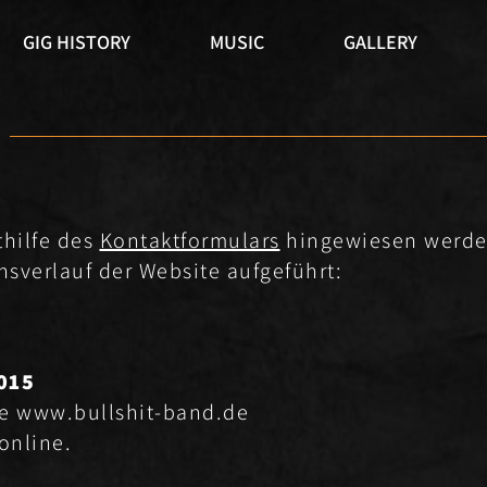
GIG HISTORY
MUSIC
GALLERY
thilfe des
Kontaktformulars
hingewiesen werde
nsverlauf der Website aufgeführt:
015
te
www.bullshit-band.de
online.